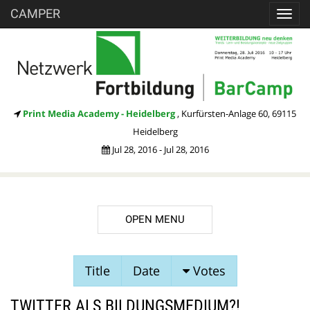
CAMPER
Toggl
navig
Print Media Academy - Heidelberg
, Kurfürsten-Anlage 60, 69115
Heidelberg
Jul 28, 2016 - Jul 28, 2016
OPEN MENU
SESSION
Title
Date
Votes
PROPOSALS
TWITTER ALS BILDUNGSMEDIUM?!