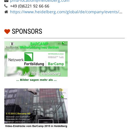
pma-location@heidelberg.com
+49 (0)6221 92 66 66
https://www.heidelberg.com/global/de/company/events/print_media_academy/print_media_academy_1/print_media_academy_1.jsp
SPONSORS