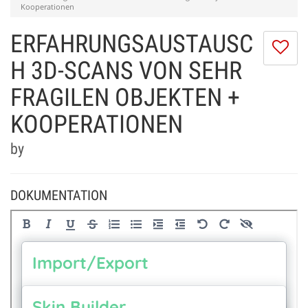
Kooperationen
ERFAHRUNGSAUSTAUSC
Ic
m
H 3D-SCANS VON SEHR
di
FRAGILEN OBJEKTEN +
Se
ni
KOOPERATIONEN
by
DOKUMENTATION