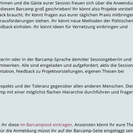
r/innen und die Gäste eurer Session freuen sich über die Anwend
 diesem Barcamp groß geschrieben! Ihr könnt also Projekte vorstell
ack braucht. Ihr könnt Fragen aus eurer täglichen Praxis mitbring
erausforderungen stehen. Ihr könnt neue Methoden der Politische
dback einholen. Ihr könnt Ideen für Vernetzung einbringen und
eter/in oder in der Barcamp-Sprache dem/der Sessiongeber/in und
twirken. Alle sind eingeladen und aufgefordert, aktiv die Sessio
tation, Feedback zu Projektvorstellungen, eigenen Thesen bei
Respekts und der Toleranz gegenüber allen anderen Menschen. Die
amp mit einer möglichst flachen Hierarchie durchführen und Fragen
t ihr diese
im Barcamptool eintragen
. Ansonsten könnt ihr eure T
ür die Anmeldung müsst ihr auf der Barcamp-Seite eingeloggt sei