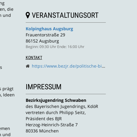
ung
en, die
VERANSTALTUNGSORT
en und
n
Kolpinghaus Augsburg
Frauentorstraße 29
86152 Augsburg
Beginn: 09:30 Uhr Ende: 16:00 Uhr
KONTAKT
https://www.bezjr.de/politische-bildung/
ns
IMPRESSUM
s prägt
, Ideen
Bezirksjugendring Schwaben
des Bayerischen Jugendrings, KdöR
vertreten durch Philipp Seitz,
Präsident des BJR
Herzog-Heinrich-Straße 7
hemen
80336 München
n und