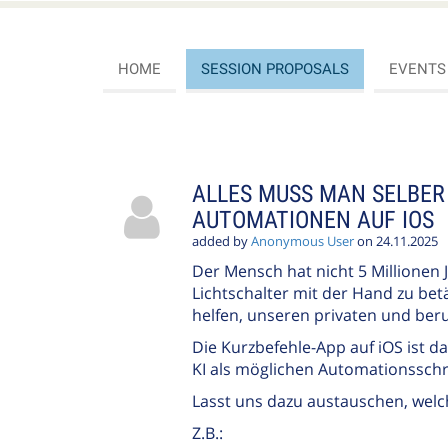
HOME
SESSION PROPOSALS
EVENTS
SESSION
PROPOSALS
ALLES MUSS MAN SELBER
AUTOMATIONEN AUF IOS
added by
Anonymous User
on 24.11.2025
Der Mensch hat nicht 5 Millionen 
Lichtschalter mit der Hand zu be
helfen, unseren privaten und beruf
Die Kurzbefehle-App auf iOS ist d
KI als möglichen Automationsschri
Lasst uns dazu austauschen, welche
Z.B.: