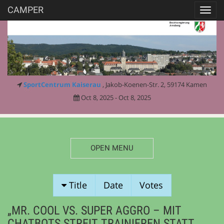
CAMPER
Toggl
navig
SportCentrum Kaiserau
, Jakob-Koenen-Str. 2, 59174 Kamen
Oct 8, 2025 - Oct 8, 2025
OPEN MENU
SESSION
Title
Date
Votes
PROPOSALS
„MR. COOL VS. SUPER AGGRO – MIT
CHATBOTS STREIT TRAINIEREN STATT