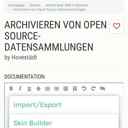
Homepage
Events
ArchivCamp 2024 in Münster
Archivieren von Open Source-Datensammlungen
ARCHIVIEREN VON OPEN
I
do
SOURCE-
lik
DATENSAMMLUNGEN
th
se
by Hovestädt
DOCUMENTATION