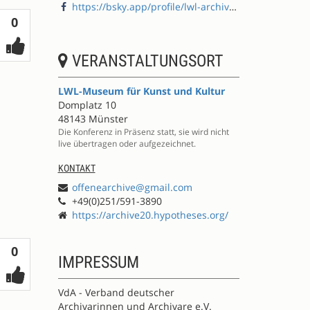
https://bsky.app/profile/lwl-archivamt.de
Votes
0
VERANSTALTUNGSORT
LWL-Museum für Kunst und Kultur
Domplatz 10
48143 Münster
Die Konferenz in Präsenz statt, sie wird nicht
live übertragen oder aufgezeichnet.
KONTAKT
offenearchive@gmail.com
+49(0)251/591-3890
https://archive20.hypotheses.org/
Votes
0
IMPRESSUM
VdA - Verband deutscher
Archivarinnen und Archivare e.V.