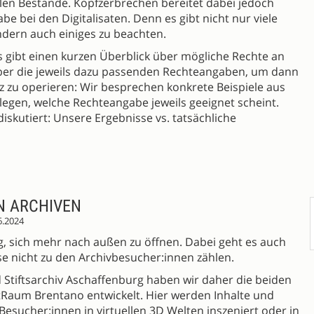
talen Bestände. Kopfzerbrechen bereitet dabei jedoch
e bei den Digitalisaten. Denn es gibt nicht nur viele
dern auch einiges zu beachten.
Es gibt einen kurzen Überblick über mögliche Rechte an
ber die jeweils dazu passenden Rechteangaben, um dann
zu operieren: Wir besprechen konkrete Beispiele aus
egen, welche Rechteangabe jeweils geeignet scheint.
iskutiert: Unsere Ergebnisse vs. tatsächliche
N ARCHIVEN
6.2024
ung, sich mehr nach außen zu öffnen. Dabei geht es auch
e nicht zu den Archivbesucher:innen zählen.
 Stiftsarchiv Aschaffenburg haben wir daher die beiden
tRaum Brentano entwickelt. Hier werden Inhalte und
 Besucher:innen in virtuellen 3D Welten inszeniert oder in