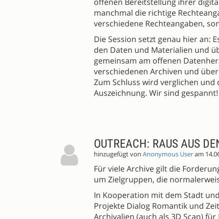
offenen Bereitstellung ihrer digi
manchmal die richtige Rechteangab
verschiedene Rechteangaben, son
Die Session setzt genau hier an: 
den Daten und Materialien und ü
gemeinsam am offenen Datenherz 
verschiedenen Archiven und überl
Zum Schluss wird verglichen und d
Auszeichnung. Wir sind gespannt!
OUTREACH: RAUS AUS DE
hinzugefügt von
Anonymous User
am 14.0
Für viele Archive gilt die Forder
um Zielgruppen, die normalerweis
In Kooperation mit dem Stadt und
Projekte Dialog Romantik und Zei
Archivalien (auch als 3D Scan) für