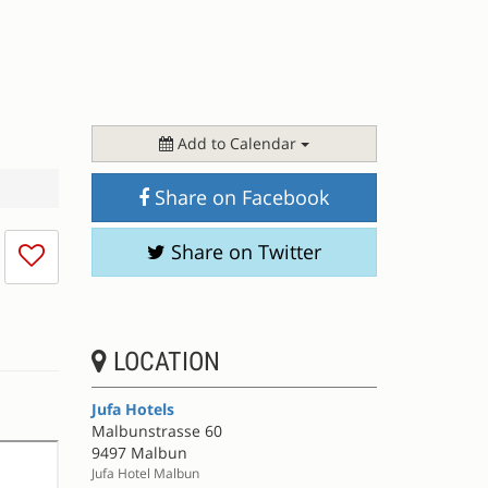
Add to Calendar
Share on Facebook
I
Share on Twitter
don't
like
this
session
LOCATION
Jufa Hotels
Malbunstrasse 60
9497 Malbun
Jufa Hotel Malbun