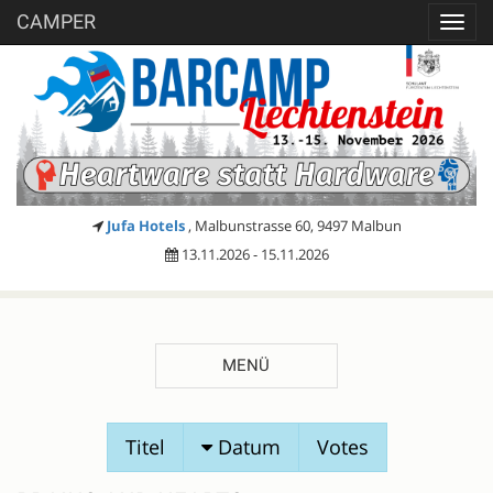
CAMPER
Toggl
navig
Jufa Hotels
, Malbunstrasse 60, 9497 Malbun
13.11.2026 - 15.11.2026
MENÜ
SESSIONVORSCHLÄGE
Registrieren
Titel
Datum
Votes