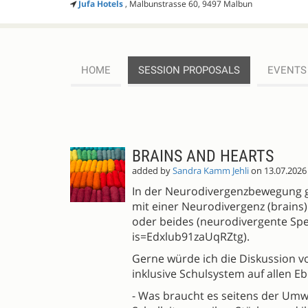
Jufa Hotels
, Malbunstrasse 60, 9497 Malbun
HOME
SESSION PROPOSALS
EVENTS
SESSION
Register
PROPOSALS
BRAINS AND HEARTS
added by
Sandra Kamm Jehli
on 13.07.2026
In der Neurodivergenzbewegung gi
mit einer Neurodivergenz (brains
oder beides (neurodivergente Spez
is=Edxlub91zaUqRZtg).
Gerne würde ich die Diskussion v
inklusive Schulsystem auf allen Eb
- Was braucht es seitens der Um