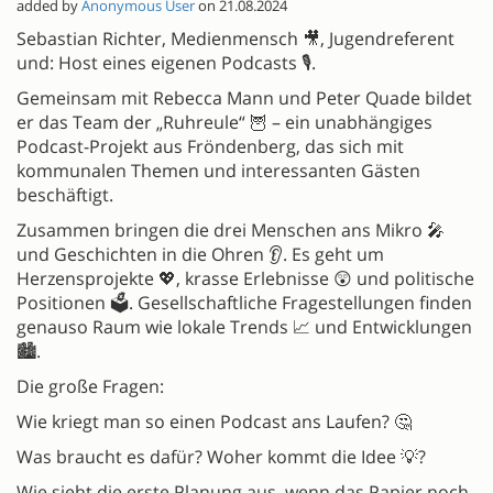
added by
Anonymous User
on 21.08.2024
Sebastian Richter, Medienmensch 🎥, Jugendreferent
und: Host eines eigenen Podcasts 🎙️.
Gemeinsam mit Rebecca Mann und Peter Quade bildet
er das Team der „Ruhreule“ 🦉 – ein unabhängiges
Podcast-Projekt aus Fröndenberg, das sich mit
kommunalen Themen und interessanten Gästen
beschäftigt.
Zusammen bringen die drei Menschen ans Mikro 🎤
und Geschichten in die Ohren 👂. Es geht um
Herzensprojekte 💖, krasse Erlebnisse 😲 und politische
Positionen 🗳️. Gesellschaftliche Fragestellungen finden
genauso Raum wie lokale Trends 📈 und Entwicklungen
🏙️.
Die große Fragen:
Wie kriegt man so einen Podcast ans Laufen? 🤔
Was braucht es dafür? Woher kommt die Idee 💡?
Wie sieht die erste Planung aus, wenn das Papier noch