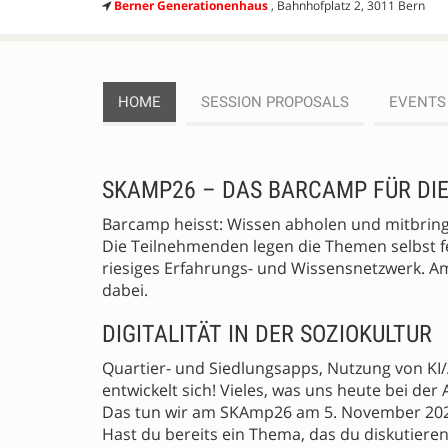
Berner Generationenhaus
, Bahnhofplatz 2, 3011 Bern
HOME
SESSION PROPOSALS
EVENTS
Register
DESCRIPTION
SKAMP26 – DAS BARCAMP FÜR DIE
Barcamp heisst: Wissen abholen und mitbringe
Die Teilnehmenden legen die Themen selbst fe
riesiges Erfahrungs- und Wissensnetzwerk. A
dabei.
DIGITALITÄT IN DER SOZIOKULTUR
Quartier- und Siedlungsapps, Nutzung von KI/A
entwickelt sich! Vieles, was uns heute bei der
Das tun wir am SKAmp26 am 5. November 202
Hast du bereits ein Thema, das du diskutier