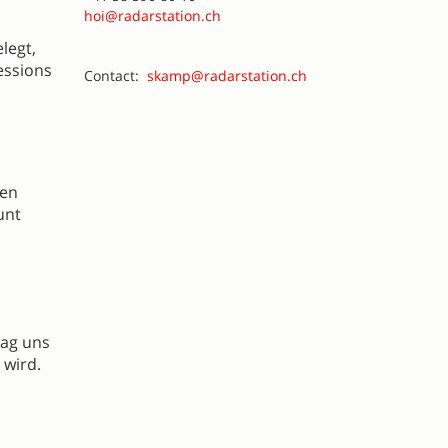
hoi@radarstation.ch
legt,
essions
Contact:
skamp@radarstation.ch
nen
unt
sag uns
 wird.