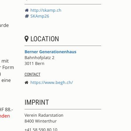
http://skamp.ch
SKAmp26
urde
LOCATION
Berner Generationenhaus
Bahnhofplatz 2
 mit
3011 Bern
er Form
)
CONTACT
 eine
https://www.begh.ch/
IMPRINT
F 88.-
Verein Radarstation
enden
8400 Winterthur
+41 58 590 80 10