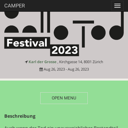
CAMPER
Toggl
navig
Karl der Grosse
, Kirchgasse 14, 8001 Zürich
Aug 26, 2023 - Aug 26, 2023
OPEN MENU
DESCRIPTION
Beschreibung
Auch wenn der Tod ein unausweichlicher Bestandteil