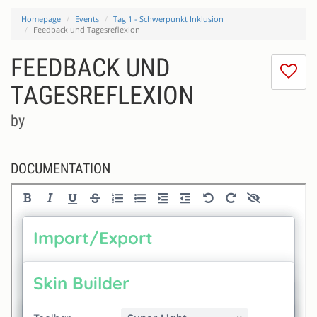
Homepage
Events
Tag 1 - Schwerpunkt Inklusion
Feedback und Tagesreflexion
FEEDBACK UND
I
do
TAGESREFLEXION
lik
th
by
se
DOCUMENTATION