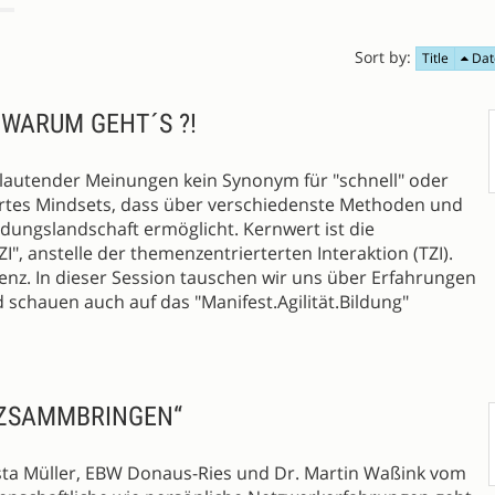
Sort by:
Title
Dat
 WARUM GEHT´S ?!
rs lautender Meinungen kein Synonym für "schnell" oder
iniertes Mindsets, dass über verschiedenste Methoden und
dungslandschaft ermöglicht. Kernwert ist die
I", anstelle der themenzentrierterten Interaktion (TZI).
zienz. In dieser Session tauschen wir uns über Erfahrungen
schauen auch auf das "Manifest.Agilität.Bildung"
‘ ZSAMMBRINGEN“
sta Müller, EBW Donaus-Ries und Dr. Martin Waßink vom