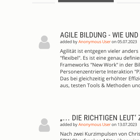
SESSION
PROPOSALS
AGILE BILDUNG - WIE UND
added by
Anonymous User
on 05.07.2023
Agilität ist entgegen vieler ande
"flexibel". Es ist eine genau def
Frameworks "New Work" in der Bil
Personenzentrierte Interaktion "PZ
Das bei gleichzeitig erhöhter Effi
aus, testen Tools & Methoden und 
„… DIE RICHTIGEN LEUT
added by
Anonymous User
on 13.07.2023
Nach zwei Kurzimpulsen von Chri