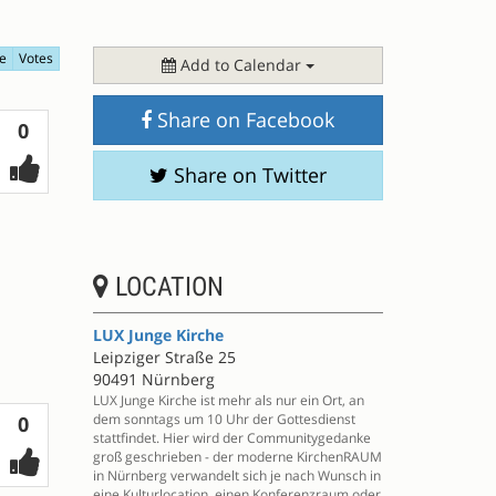
e
Votes
Add to Calendar
Share on Facebook
Votes
0
Share on Twitter
LOCATION
LUX Junge Kirche
Leipziger Straße 25
90491 Nürnberg
LUX Junge Kirche ist mehr als nur ein Ort, an
dem sonntags um 10 Uhr der Gottesdienst
Votes
0
stattfindet. Hier wird der Communitygedanke
groß geschrieben - der moderne KirchenRAUM
in Nürnberg verwandelt sich je nach Wunsch in
eine Kulturlocation, einen Konferenzraum oder