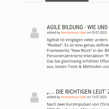
SESSION
PROPOSALS
AGILE BILDUNG - WIE UND
added by
Anonymous User
on 05.07.2023
Agilität ist entgegen vieler ande
"flexibel". Es ist eine genau def
Frameworks "New Work" in der Bil
Personenzentrierte Interaktion "PZ
Das bei gleichzeitig erhöhter Effi
aus, testen Tools & Methoden und 
„… DIE RICHTIGEN LEUT
added by
Anonymous User
on 13.07.2023
Nach zwei Kurzimpulsen von Chri