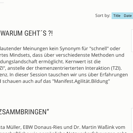
Sort by:
Title
Date
 WARUM GEHT´S ?!
rs lautender Meinungen kein Synonym für "schnell" oder
iniertes Mindsets, dass über verschiedenste Methoden und
dungslandschaft ermöglicht. Kernwert ist die
I", anstelle der themenzentrierterten Interaktion (TZI).
zienz. In dieser Session tauschen wir uns über Erfahrungen
schauen auch auf das "Manifest.Agilität.Bildung"
‘ ZSAMMBRINGEN“
sta Müller, EBW Donaus-Ries und Dr. Martin Waßink vom