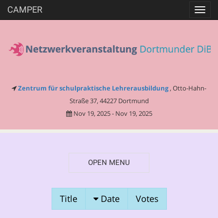
CAMPER
Toggl
navig
Zentrum für schulpraktische Lehrerausbildung
, Otto-Hahn-
Straße 37, 44227 Dortmund
Nov 19, 2025 - Nov 19, 2025
OPEN MENU
SESSION
Title
Date
Votes
PROPOSALS