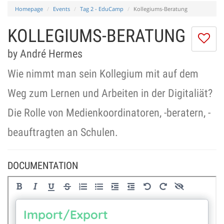
Homepage
Events
Tag 2 - EduCamp
Kollegiums-Beratung
KOLLEGIUMS-BERATUNG
I
do
by André Hermes
lik
th
Wie nimmt man sein Kollegium mit auf dem
se
Weg zum Lernen und Arbeiten in der Digitaliät?
Die Rolle von Medienkoordinatoren, -beratern, -
beauftragten an Schulen.
DOCUMENTATION