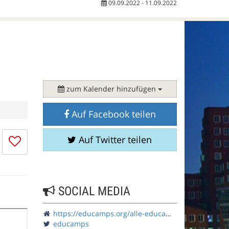
09.09.2022 - 11.09.2022
zum Kalender hinzufügen
Auf Facebook teilen
Ich
Auf Twitter teilen
mag
die
Session
nicht
SOCIAL MEDIA
https://educamps.org/alle-educamps/ecdus22/
educamps