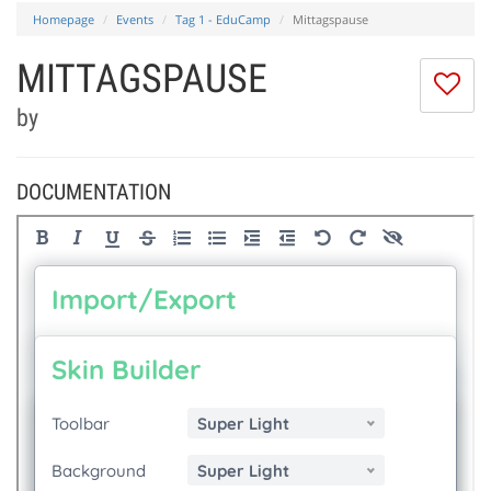
Homepage
Events
Tag 1 - EduCamp
Mittagspause
MITTAGSPAUSE
I
do
by
lik
th
se
DOCUMENTATION