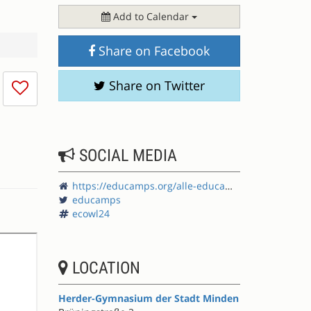
Add to Calendar
Share on Facebook
I
Share on Twitter
don't
like
this
session
SOCIAL MEDIA
https://educamps.org/alle-educamps/ecowl24/
educamps
ecowl24
LOCATION
Herder-Gymnasium der Stadt Minden