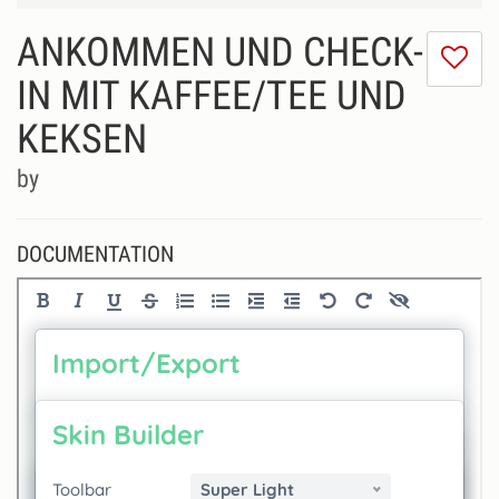
ANKOMMEN UND CHECK-
I
do
IN MIT KAFFEE/TEE UND
lik
KEKSEN
th
se
by
DOCUMENTATION