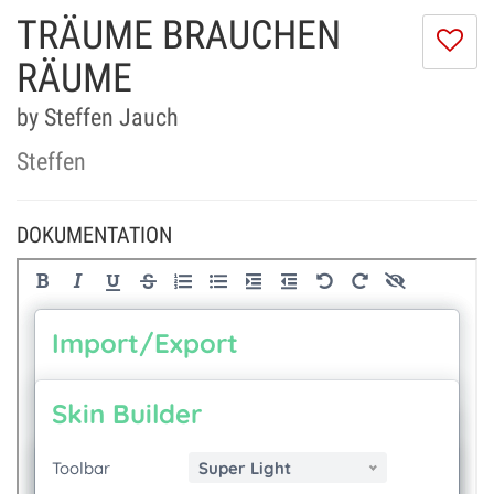
TRÄUME BRAUCHEN
Ic
m
RÄUME
di
Se
by Steffen Jauch
ni
Steffen
DOKUMENTATION