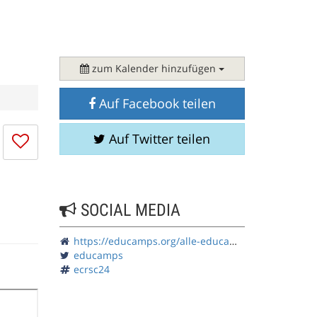
zum Kalender hinzufügen
Auf Facebook teilen
Ich
Auf Twitter teilen
mag
die
Session
nicht
SOCIAL MEDIA
https://educamps.org/alle-educamps/ecrsc24/
educamps
ecrsc24