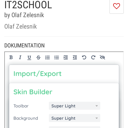
IT2SCHOOL
Ic
m
by Olaf Zelesnik
di
Se
Olaf Zelesnik
ni
DOKUMENTATION