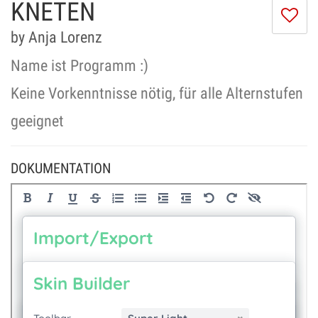
KNETEN
Ic
m
by Anja Lorenz
di
Se
Name ist Programm :)
ni
Keine Vorkenntnisse nötig, für alle Alternstufen
geeignet
DOKUMENTATION