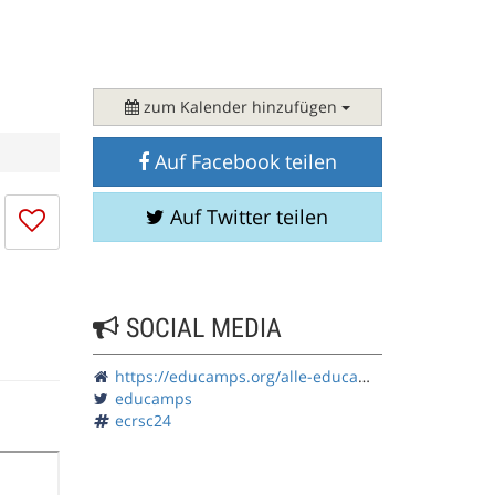
zum Kalender hinzufügen
Auf Facebook teilen
Ich
Auf Twitter teilen
mag
die
Session
nicht
SOCIAL MEDIA
https://educamps.org/alle-educamps/ecrsc24/
educamps
ecrsc24