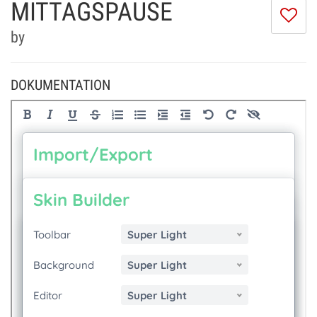
MITTAGSPAUSE
Ic
m
by
di
Se
ni
DOKUMENTATION