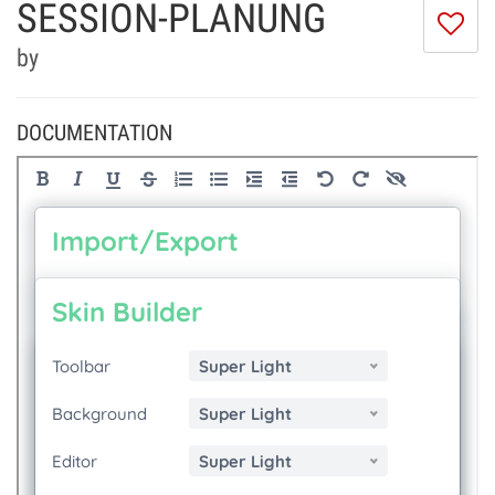
SESSION-PLANUNG
I
do
by
lik
th
se
DOCUMENTATION