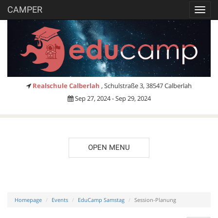
CAMPER
Toggl
navig
Realschule Calberlah
, Schulstraße 3, 38547 Calberlah
Sep 27, 2024 - Sep 29, 2024
OPEN MENU
Homepage
Events
EduCamp Samstag
Session-Planung