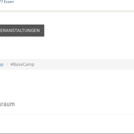
77 Essen
VERANSTALTUNGEN
mp
#BaseCamp
nsraum