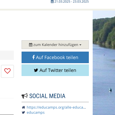
21.03.2025 - 23.03.2025
zum Kalender hinzufügen
Auf Facebook teilen
Ich
Auf Twitter teilen
mag
die
Session
nicht
SOCIAL MEDIA
https://educamps.org/alle-educamps/ecruhr25/
educamps