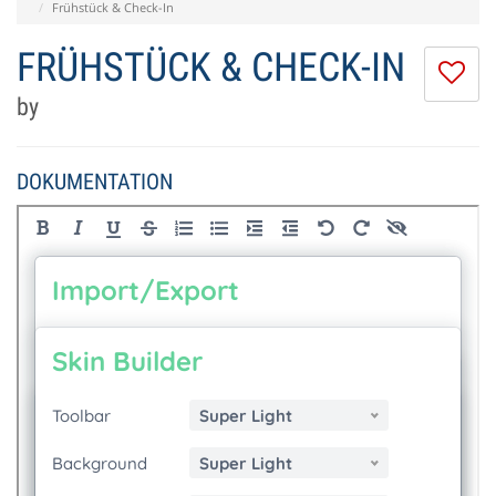
Frühstück & Check-In
FRÜHSTÜCK & CHECK-IN
Ic
m
by
di
Se
ni
DOKUMENTATION