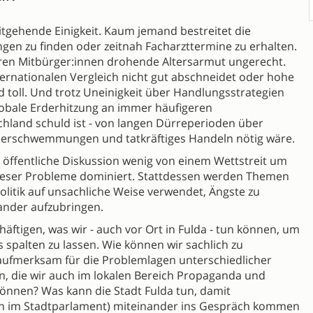
itgehende Einigkeit. Kaum jemand bestreitet die
gen zu finden oder zeitnah Facharzttermine zu erhalten.
hren Mitbürger:innen drohende Altersarmut ungerecht.
ernationalen Vergleich nicht gut abschneidet oder hohe
 toll. Und trotz Uneinigkeit über Handlungsstrategien
 globale Erderhitzung an immer häufigeren
hland schuld ist - von langen Dürreperioden über
berschwemmungen und tatkräftiges Handeln nötig wäre.
öffentliche Diskussion wenig von einem Wettstreit um
dieser Probleme dominiert. Stattdessen werden Themen
litik auf unsachliche Weise verwendet, Ängste zu
nder aufzubringen.
häftigen, was wir - auch vor Ort in Fulda - tun können, um
s spalten zu lassen. Wie können wir sachlich zu
ufmerksam für die Problemlagen unterschiedlicher
n, die wir auch im lokalen Bereich Propaganda und
önnen? Was kann die Stadt Fulda tun, damit
gen im Stadtparlament) miteinander ins Gespräch kommen