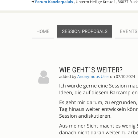
Forum Kanzlerpalais
, Unterm Heilige Kreuz 1, 36037 Fuld
HOME
SESSION PROPOSALS
EVENTS
SESSION
PROPOSALS
WIE GEHT´S WEITER?
added by
Anonymous User
on 07.10.2024
Ich würde gerne eine Session mach
Ideen, die auf diesem Barcamp ent
Es geht mir darum, zu ergründen,
Tag hinaus weiter entwickeln kön
Session andiskutieren.
Aus meiner Sicht macht es wenig S
danach nicht daran weiter zu arbe