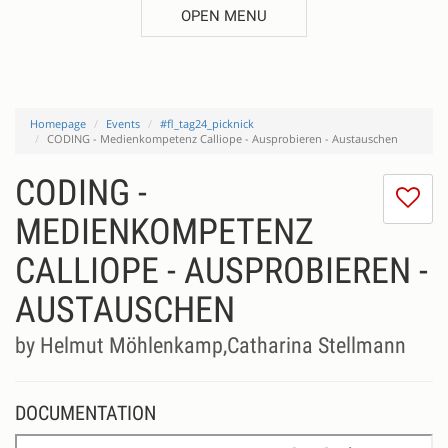
OPEN MENU
Homepage
Events
#fl_tag24_picknick
CODING - Medienkompetenz Calliope - Ausprobieren - Austauschen
CODING -
I
do
MEDIENKOMPETENZ
lik
CALLIOPE - AUSPROBIEREN -
th
se
AUSTAUSCHEN
by Helmut Möhlenkamp,Catharina Stellmann
DOCUMENTATION