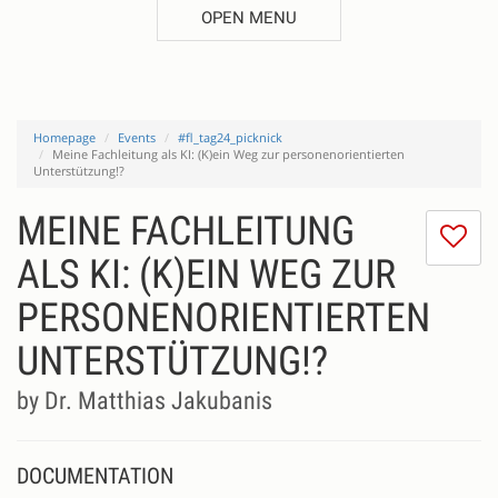
OPEN MENU
Homepage
Events
#fl_tag24_picknick
Meine Fachleitung als KI: (K)ein Weg zur personenorientierten
Unterstützung!?
MEINE FACHLEITUNG
I
do
ALS KI: (K)EIN WEG ZUR
lik
PERSONENORIENTIERTEN
th
se
UNTERSTÜTZUNG!?
by Dr. Matthias Jakubanis
DOCUMENTATION