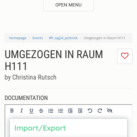
OPEN MENU
Homepage
Events
#fl_tag24_picknick
Umgezogen in Raum H111
UMGEZOGEN IN RAUM
I
do
H111
lik
th
by Christina Rutsch
se
DOCUMENTATION