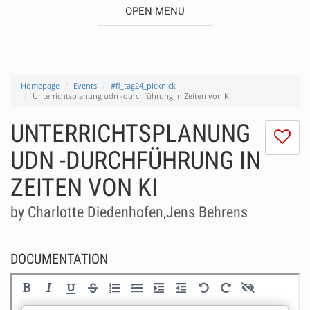
OPEN MENU
Homepage
Events
#fl_tag24_picknick
Unterrichtsplanung udn -durchführung in Zeiten von KI
UNTERRICHTSPLANUNG
I
do
UDN -DURCHFÜHRUNG IN
lik
ZEITEN VON KI
th
se
by Charlotte Diedenhofen,Jens Behrens
DOCUMENTATION