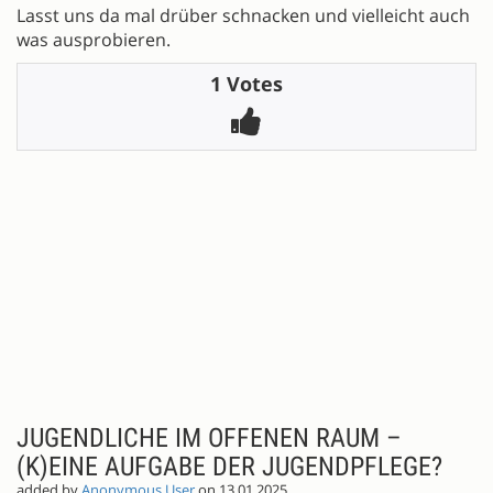
Lasst uns da mal drüber schnacken und vielleicht auch
was ausprobieren.
1 Votes
;
JUGENDLICHE IM OFFENEN RAUM –
(K)EINE AUFGABE DER JUGENDPFLEGE?
added by
Anonymous User
on 13.01.2025