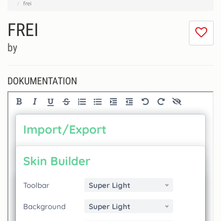
frei
FREI
Ic
m
by
di
Se
ni
DOKUMENTATION