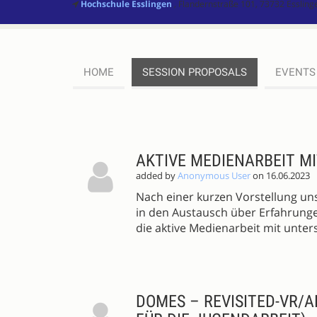
Hochschule Esslingen
, Flandernstraße 101, 73732 Esslin
HOME
SESSION PROPOSALS
EVENTS
SESSION
PROPOSALS
AKTIVE MEDIENARBEIT M
added by
Anonymous User
on 16.06.2023
Nach einer kurzen Vorstellung uns
in den Austausch über Erfahrung
die aktive Medienarbeit mit unte
DOMES – REVISITED-VR/A