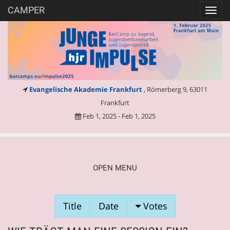
CAMPER
Toggl
navig
Evangelische Akademie Frankfurt
, Römerberg 9, 63011
Frankfurt
Feb 1, 2025 - Feb 1, 2025
OPEN MENU
SESSION
Title
Date
Votes
PROPOSALS