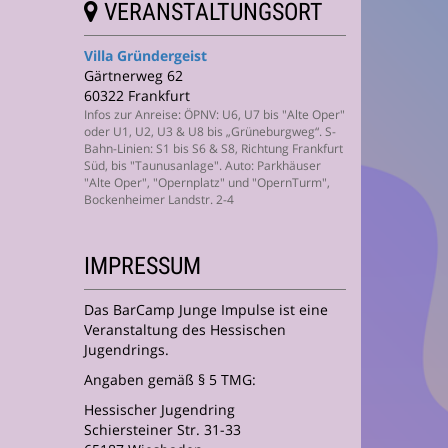
VERANSTALTUNGSORT
Villa Gründergeist
Gärtnerweg 62
60322 Frankfurt
Infos zur Anreise: ÖPNV: U6, U7 bis "Alte Oper"
oder U1, U2, U3 & U8 bis „Grüneburgweg“. S-
Bahn-Linien: S1 bis S6 & S8, Richtung Frankfurt
Süd, bis "Taunusanlage". Auto: Parkhäuser
"Alte Oper", "Opernplatz" und "OpernTurm",
Bockenheimer Landstr. 2-4
IMPRESSUM
Das BarCamp Junge Impulse ist eine
Veranstaltung des Hessischen
Jugendrings.
Angaben gemäß § 5 TMG:
Hessischer Jugendring
Schiersteiner Str. 31-33