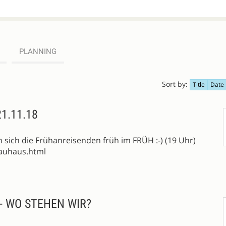
PLANNING
Sort by:
Title
Date
1.11.18
 sich die Frühanreisenden früh im FRÜH :-) (19 Uhr)
auhaus.html
- WO STEHEN WIR?