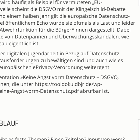
d häufig als Beispiel für vermuteten „EU-
rweile scheint die DSGVO mit der Klingelschild-Debatte
nd einem halben Jahr gilt die europäische Datenschutz-
 öffentlichem Echo wurde sie oftmals als Last und leider
d Abwehrfunktion für die Bürger*innen dargestellt. Dabei
Liste von Datenpannen und Überwachungsskandalen, wie
u eigentlich ist.
der digitalen Jugendarbeit in Bezug auf Datenschutz
ausforderungen zu bewältigen sind und auch wie es
 europäischen ePrivacy-Verordnung weitergeht.
sentation »Keine Angst vorm Datenschutz – DSGVO,
nen, die unter https://tooldoku.dbjr.de/wp-
ine-Angst-vorm-Datenschutz.pdf abrufbar ist.
BLAUF
Gibt es feste Themen? Einen Zeitplan? Input von wem?