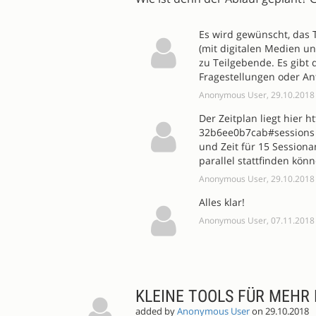
Es wird gewünscht, das 
(mit digitalen Medien u
zu Teilgebende. Es gibt 
Fragestellungen oder An
Anonymous User, 29.10.2018
Der Zeitplan liegt hier 
32b6ee0b7cab#sessions 
und Zeit für 15 Session
parallel stattfinden kön
Anonymous User, 29.10.2018
Alles klar!
Anonymous User, 07.11.2018
KLEINE TOOLS FÜR MEHR
added by
Anonymous User
on 29.10.2018