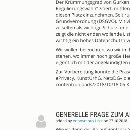
Der Krümmungsgrad von Gurken wir
Regulierungswahn” zitiert, mittle
diesen Platz einzunehmen. Seit ru
Grundverordnung (DSGVO). Mit viel
zu selten als wichtige Schutz- un
zeigt die nicht enden wollende 
wichtig ein hohes Datenschutznivea
Wir wollen beleuchten, wo wir in 
stehen, wo immer noch große Her
eigentlich mit der angekündigten
Zur Vorbereitung könnte die Prä
ePrivacy, KunstUrhG, NetzDG« die
content/uploads/2018/10/18-06-Ke
GENERELLE FRAGE ZUM A
added by
Anonymous User
on 27.10.2018
Wie ist denn der Ablauf geplant? 