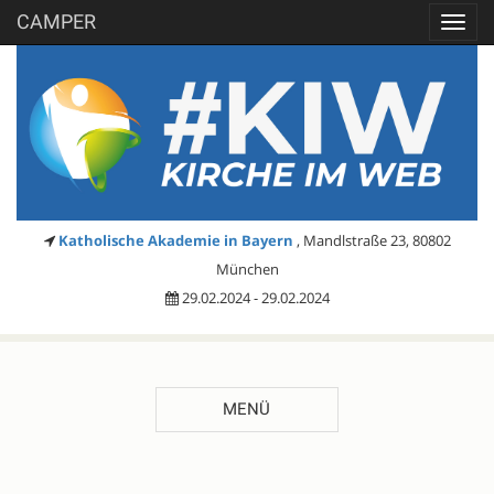
CAMPER
Toggl
navig
Katholische Akademie in Bayern
, Mandlstraße 23, 80802
München
29.02.2024 - 29.02.2024
MENÜ