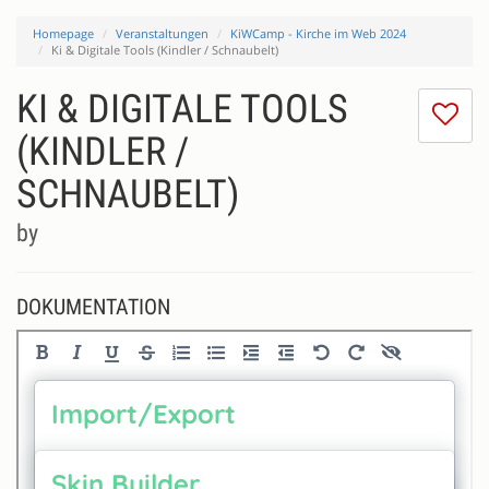
Homepage
Veranstaltungen
KiWCamp - Kirche im Web 2024
Ki & Digitale Tools (Kindler / Schnaubelt)
KI & DIGITALE TOOLS
Ic
m
(KINDLER /
di
SCHNAUBELT)
Se
ni
by
DOKUMENTATION