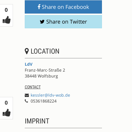
Share on Facebook
Votes
0
Share on Twitter
LOCATION
LdV
Franz-Marc-Straße 2
38448 Wolfsburg
CONTACT
kessler@ldv-wob.de
05361868224
Votes
0
IMPRINT