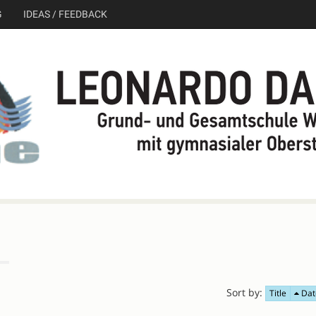
G
IDEAS / FEEDBACK
Sort by:
Title
Dat