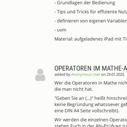
- Grundlagen der Bedienung
- Tips und Tricks für effiziente Nu
- definieren von eigenen Variable
- uvm
Material: aufgeladenes iPad mit TI
OPERATOREN IM MATHE-A
added by
Anonymous User
on 29.01.2025
Wer die Operatoren in Mathe nicht 
die man nicht hat.
"Geben Sie an (...)" heißt hinschr
keine Begründung whatsoever gefo
eine DIN A4 Seite vollschreibt).
Wir werden die einzelnen Operat
stehen Euch in der Abi-Prüfung zu