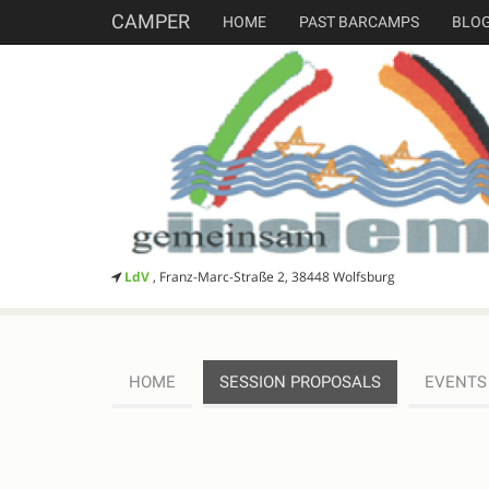
CAMPER
HOME
PAST BARCAMPS
BLO
LdV
, Franz-Marc-Straße 2, 38448 Wolfsburg
HOME
SESSION PROPOSALS
EVENTS
SESSION