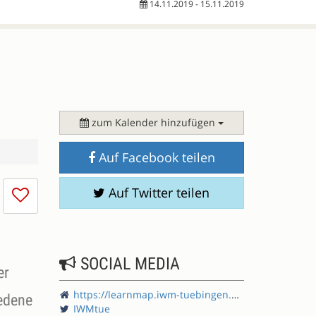
14.11.2019 - 15.11.2019
zum Kalender hinzufügen
Auf Facebook teilen
Ich
Auf Twitter teilen
mag
die
Session
nicht
SOCIAL MEDIA
er
https://learnmap.iwm-tuebingen.de/
iedene
IWMtue