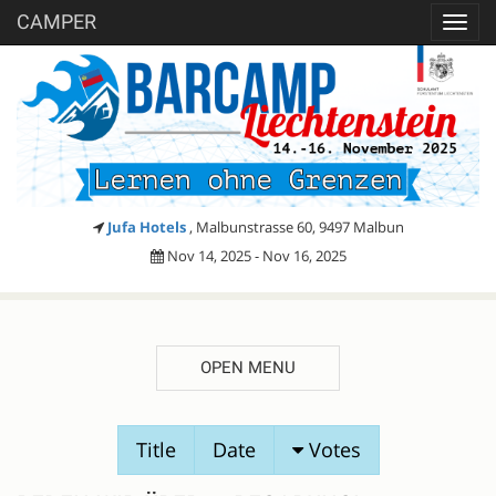
CAMPER
Toggl
navig
Jufa Hotels
, Malbunstrasse 60, 9497 Malbun
Nov 14, 2025 - Nov 16, 2025
OPEN MENU
SESSION
Title
Date
Votes
PROPOSALS