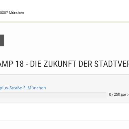
 80807 München
AMP 18 - DIE ZUKUNFT DER STADT
pius-Straße 5, München
0
/
250
parti