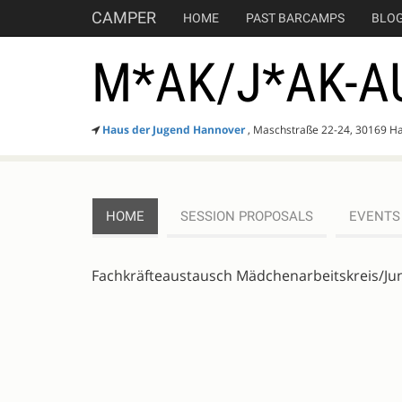
CAMPER
HOME
PAST BARCAMPS
BLO
M*AK/J*AK-A
Haus der Jugend Hannover
, Maschstraße 22-24, 30169 H
HOME
SESSION PROPOSALS
EVENTS
DESCRIPTION
Fachkräfteaustausch Mädchenarbeitskreis/Ju