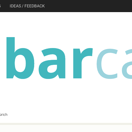
G
IDEAS / FEEDBACK
ürich