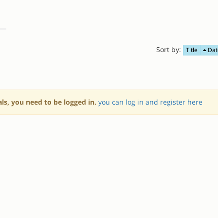
Sort by:
Title
Dat
als, you need to be logged in.
you can log in and register here