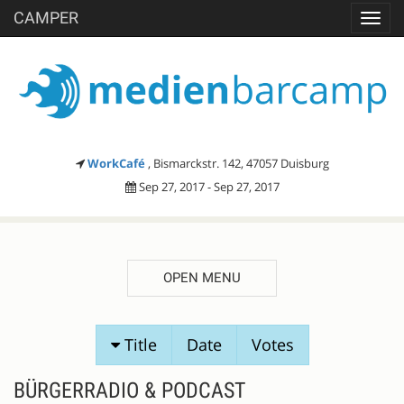
CAMPER
Toggl
navig
WorkCafé
, Bismarckstr. 142, 47057 Duisburg
Sep 27, 2017 - Sep 27, 2017
OPEN MENU
SESSION
Title
Date
Votes
PROPOSALS
BÜRGERRADIO & PODCAST